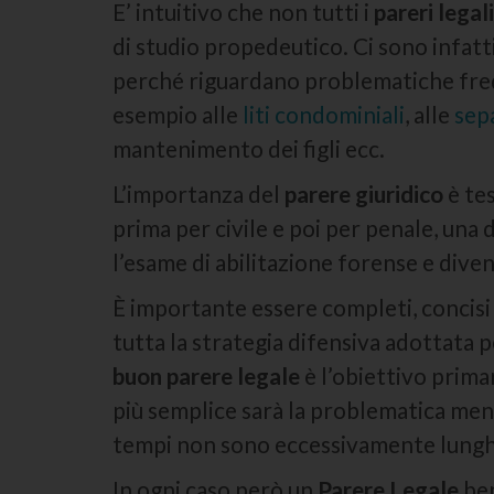
E’ intuitivo che non tutti i
pareri legali
di studio propedeutico. Ci sono infatt
perché riguardano problematiche frequ
esempio alle
liti condominiali
, alle
sepa
mantenimento dei figli ecc.
L’importanza del
parere giuridico
è te
prima per civile e poi per penale, una
l’esame di abilitazione forense e diven
È importante essere completi, concisi
tutta la strategia difensiva adottata pe
buon parere legale
è l’obiettivo prima
più semplice sarà la problematica meno
tempi non sono eccessivamente lungh
In ogni caso però un
Parere Legale
ben