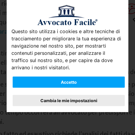
richiedono lo stesso livello di impegno e
i materie più semplici e comuni, magari
enti nella vita quotidiana, si pensi ad
razioni e divorzi
tra coniugi, al
Questo sito utilizza i cookies e altre tecniche di
tracciamento per migliorare la tua esperienza di
navigazione nel nostro sito, per mostrarti
stimoniata dal fatto che esso rappresenta,
contenuti personalizzati, per analizzare il
traffico sul nostro sito, e per capire da dove
 delle prove da sostenere per superare
arrivano i nostri visitatori.
tare avvocati, per questo è il cuore dell’attività d
Accetto
 e seguire uno schema logico che partendo dalle 
r il proprio cliente, fino a giungere alla conclusio
Cambia le mie impostazioni
rio di tutti gli avvocati. Proprio per questo le te
 tempo occorrerà all’avvocato per predisporre il 
i.
 fatto ed esaustivo richiede l’analisi dei fatti da