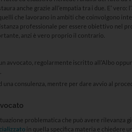
nstaura anche grazie all’empatia tra i due. E’ vero
 quelli che lavorano in ambiti che coinvolgono inte
tanza professionale per essere obiettivo nel pro
rtante, anzi è vero proprio il contrario.
 un avvocato, regolarmente iscritto all’Albo oppur
.
e ad una consulenza, mentre per dare avvio al proc
vvocato
na situazione problematica che può avere rilevanza 
ializzato
in quella specifica materia e chiedere u