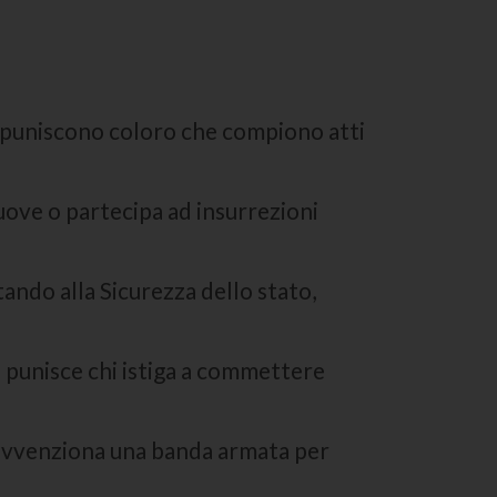
che puniscono coloro che compiono atti
muove o partecipa ad insurrezioni
ntando alla Sicurezza dello stato,
he punisce chi istiga a commettere
 sovvenziona una banda armata per