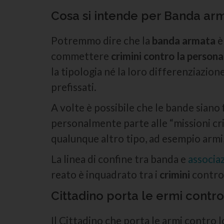
Cosa si intende per Banda ar
Potremmo dire che la
banda armata
è
commettere
crimini contro la persona
la tipologia né la loro differenziazion
prefissati.
A volte è possibile che le bande sian
personalmente parte alle “missioni cri
qualunque altro tipo, ad esempio armi, 
La linea di confine tra banda e
associa
reato è inquadrato tra i
crimini
contro 
Cittadino porta le ermi contro 
Il Cittadino che porta le armi contro l