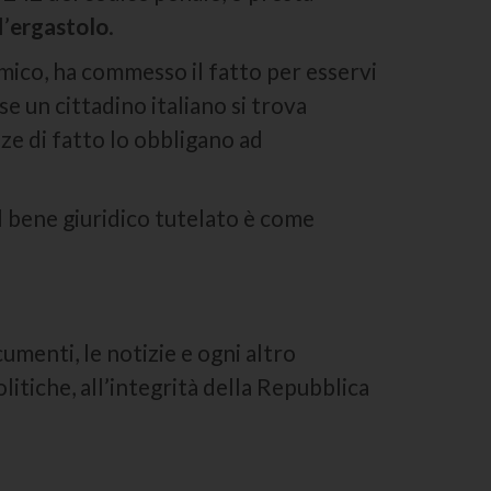
l’
ergastolo
.
nemico, ha commesso il fatto per esservi
e un cittadino italiano si trova
ze di fatto lo obbligano ad
 il bene giuridico tutelato è come
.
documenti, le notizie e ogni altro
olitiche, all’integrità della Repubblica