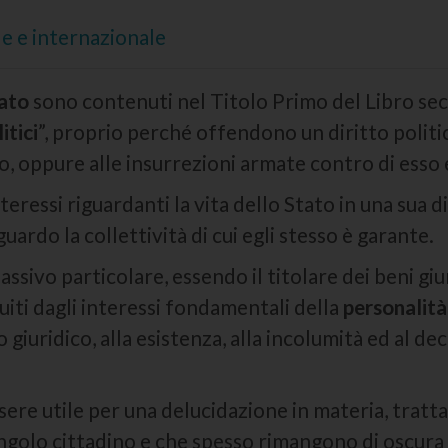
le e internazionale
tato
sono contenuti nel Titolo Primo del Libro s
itici
”, proprio perché offendono un diritto politi
to, oppure alle insurrezioni armate contro di esso 
nteressi riguardanti la vita dello Stato in una sua 
guardo la collettività di cui egli stesso è garante.
assivo particolare, essendo il titolare dei beni giu
uiti dagli interessi fondamentali della
personalità
giuridico, alla esistenza, alla incolumità ed al de
ere utile per una delucidazione in materia, tratta
singolo cittadino e che spesso rimangono di oscur