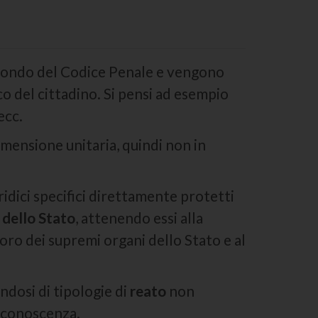
econdo del Codice Penale e vengono
co del cittadino. Si pensi ad esempio
ecc.
dimensione unitaria, quindi non in
ridici specifici direttamente protetti
 dello Stato
, attenendo essi alla
coro dei supremi organi dello Stato e al
ndosi di tipologie di
reato
non
a conoscenza.