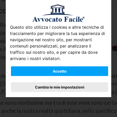
 contro lo Stato
ta classificati in
Delitti di Attentato
, che
Questo sito utilizza i cookies e altre tecniche di
nza del fatto, indipendentemente dalla sua
tracciamento per migliorare la tua esperienza di
navigazione nel nostro sito, per mostrarti
ociazione
Politica
, che puniscono
contenuti personalizzati, per analizzare il
 dei fini ritenuti pericolosi,
Delitti contro i
traffico sul nostro sito, e per capire da dove
specie di diffusione di notizie segrete e
arrivano i nostri visitatori.
Accetto
 dello Stato sono individuabili in diverse sottocate
276-293 C.P.), Delitti Contro la Personalità Intern
Cambia le mie impostazioni
.) e Delitti contro i Diritti Politici del Cittadino (
e sono moltissime ma tra di esse vene sono certa
anche la nostra realtà quotidiana, nello specifico 