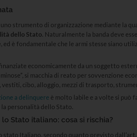
mata
 uno strumento di organizzazione mediante la qua
lità dello Stato
. Naturalmente la banda deve esser
e, ed è fondamentale che le armi stesse siano utili
o finanziate economicamente da un soggetto ester
minose”, si macchia di reato per sovvenzione econ
vestiti, cibo, alloggio, mezzi di trasporto, strum
zione a delinquere
è molto labile e a volte si può 
la personalità dello Stato.
lo Stato italiano: cosa si rischia?
o stato Italiano, secondo quanto previsto dall’art