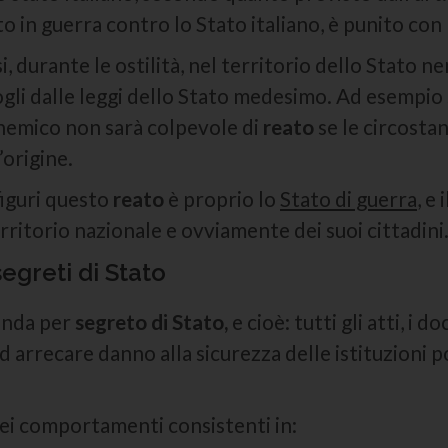
o in guerra contro lo Stato italiano, è punito con 
i, durante le ostilità, nel territorio dello Stato 
li dalle leggi dello Stato medesimo. Ad esempio s
 nemico non sarà colpevole di
reato
se le circostan
’origine.
figuri questo
reato
è proprio lo
Stato di guerra
, e
rritorio nazionale e ovviamente dei suoi cittadini
egreti di Stato
tenda per
segreto di Stato,
e cioè: tutti gli atti, i 
d arrecare danno alla sicurezza delle istituzioni p
ei comportamenti consistenti in: