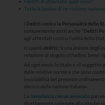
I delitti di attentato: quali sono?
Tutte le ipotesi di terrorismo naziona
I
Delitti contro la Personalità dello S
comunemente detti anche “
Delitti Pol
agli attentati contro l’unità dello Sta
In questi
delitti
c’è una lesione degli i
relazione al singolo cittadino, bensì ri
Ad ogni modo lo Stato è «il soggetto p
dalle relative norme e che sono costit
inviolabilità del presente ordinamento 
decoro della nazione italiana».
La
consulenza con un avvocato
può ess
direttamente collegate alla vita del 