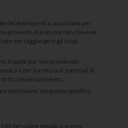
le dei delinquenti si accordano per
e provvista di armi, ma non rileva né
zzate per raggiungere gli scopi
no, il quale pur non prendendo
omica o per fornitura di materiali di
enti di comunicazione ecc.
fare confusione, ma questo specifico
. 242 del codice penale, o presta