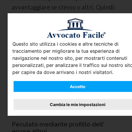
avvantaggiare se stesso o altri. Quindi:
- il
peculato
può essere commesso
soltanto dal soggetto che riveste la
qualifica di pubblico ufficiale o di
Questo sito utilizza i cookies e altre tecniche di
incaricato di un pubblico servizio, per
tracciamento per migliorare la tua esperienza di
questo viene definito reato proprio, nel
navigazione nel nostro sito, per mostrarti contenuti
senso che non può essere commesso da
personalizzati, per analizzare il traffico sul nostro sito
per capire da dove arrivano i nostri visitatori.
chiunque, a differenza del cd. reato
comune;
Accetto
- la
condotta incriminata
consiste
nell’appropriazione di denaro o di una
Cambia le mie impostazioni
cosa mobile altrui.
Peculato mediante profitto dell’
errore altrui