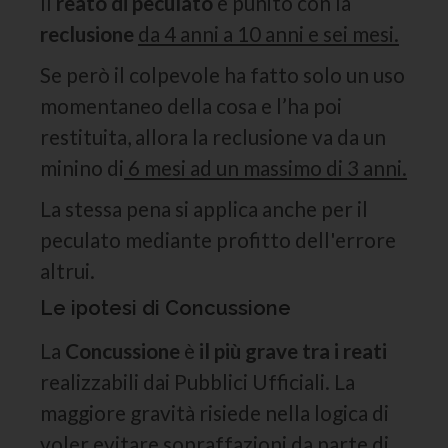
Il
reato di peculato
è punito con la
reclusione
da 4 anni a 10 anni e sei mesi.
Se però il colpevole ha fatto solo un uso
momentaneo della cosa e l’ha poi
restituita, allora la reclusione va da un
minino di
6 mesi ad un massimo di 3 anni.
La stessa pena si applica anche per il
peculato mediante profitto dell'errore
altrui.
Le ipotesi di Concussione
La
Concussione
è
il più grave tra i reati
realizzabili dai Pubblici Ufficiali. La
maggiore gravità risiede nella logica di
voler evitare sopraffazioni da parte di