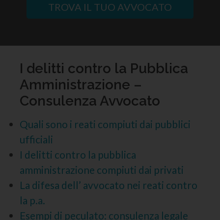
TROVA IL TUO AVVOCATO
I delitti contro la Pubblica
Amministrazione –
Consulenza Avvocato
Quali sono i reati compiuti dai pubblici
ufficiali
I delitti contro la pubblica
amministrazione compiuti dai privati
La difesa dell’ avvocato nei reati contro
la p.a.
Esempi di peculato: consulenza legale