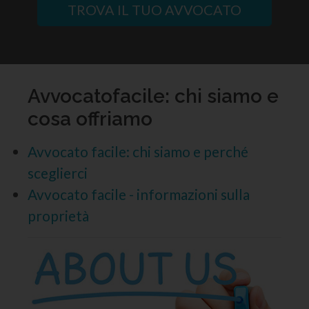
TROVA IL TUO AVVOCATO
Avvocatofacile: chi siamo e
cosa offriamo
Avvocato facile: chi siamo e perché
sceglierci
Avvocato facile - informazioni sulla
proprietà