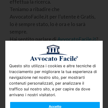
effettua la ricerca.
Teniamo a ribadire che
AvvocatoFacile.it per l’utente è Gratis,
lo è sempre stato, lo è ora e lo sarà
sempre.
Hai sentito parlare di
AvvocatoFacile.it
?
Se sei giunto su questa pagina è perché
probabilmente sei curioso di capire
meglio Chi Siamo e come funziona il
Questo sito utilizza i cookies e altre tecniche di
servizio online che offriamo. Di seguito
tracciamento per migliorare la tua esperienza di
una panoramica che ti aiuterà a capire
navigazione nel nostro sito, per mostrarti
quali sono i principali vantaggi per gli
contenuti personalizzati, per analizzare il
traffico sul nostro sito, e per capire da dove
utenti che si affidano ad
arrivano i nostri visitatori.
AvvocatoFacile.it.
Accetto