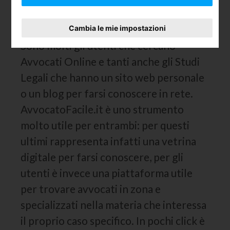
Avvocato Facile: Chi Siamo e
perché sceglierci
Cambia le mie impostazioni
Sono molti gli utenti che cercano
Avvocati Online e tanti anche gli Studi
Legali che hanno un sito web personale
o un blog per farsi conoscere in rete.
AvvocatoFacile.it è uno strumento
molto utile per entrambi: per questi
ultimi rappresenta infatti una vetrina
digitale per farsi conoscere, per gli
utenti è invece una piattaforma utile
per trovare avvocati in zona e
specializzati nella materia che interessa
il proprio caso specifico. In pochi click è