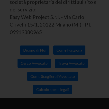
società proprietaria dei diritti sul sito e
del servizio:
Easy Web Project S.r.l. - Via Carlo
Crivelli 15/1, 20122 Milano (MI) - P.I.
09919380965
Dicono di Noi
Come Funziona
Cerco Avvocato
Trova Avvocato
Come Scegliere l'Avvocato
Calcolo spese legali