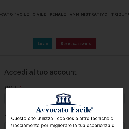
CATO FACILE
CIVILE
PENALE
AMMINISTRATIVO
TRIBUT
Login
Reset password
Accedi al tuo account
EMAIL:
*
PASSWORD:
*
Questo sito utilizza i cookies e altre tecniche di
tracciamento per migliorare la tua esperienza di