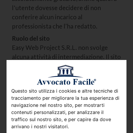
l'utente dovesse decidere di non
conferire alcun incarico al
professionista che l’ha redatto.
Ruolo del sito
Easy Web Project S.R.L. non svolge
alcuna attività di intermediazione. Il sito
AvvocatoFacile.it offre infatti ai propri
utenti la semplice possibilità di
richiedere ai professionisti informazioni
Questo sito utilizza i cookies e altre tecniche di
e preventivi personalizzati e di
tracciamento per migliorare la tua esperienza di
ottenere contatti diretti con i
navigazione nel nostro sito, per mostrarti
professionisti medesimi. Easy Web
contenuti personalizzati, per analizzare il
traffico sul nostro sito, e per capire da dove
Project S.R.L. non ricopre, pertanto,
arrivano i nostri visitatori.
alcun ruolo nell'interazione che si