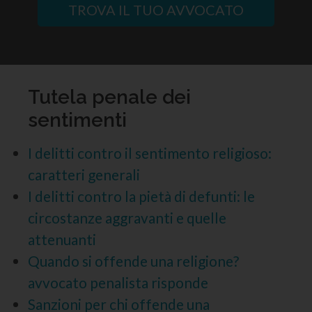
TROVA IL TUO AVVOCATO
Tutela penale dei
sentimenti
I delitti contro il sentimento religioso:
caratteri generali
I delitti contro la pietà di defunti: le
circostanze aggravanti e quelle
attenuanti
Quando si offende una religione?
avvocato penalista risponde
Sanzioni per chi offende una