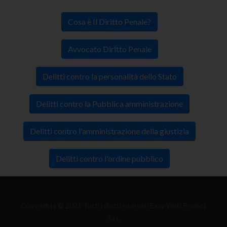
Cosa è Il Diritto Penale?
Avvocato Diritto Penale
Delitti contro la personalità dello Stato
Delitti contro la Pubblica amministrazione
Delitti contro l'amministrazione della giustizia
Delitti contro l'ordine pubblico
Copyrights © 2021 Tutti i diritti riservati Easy Web Project
S.r.l.