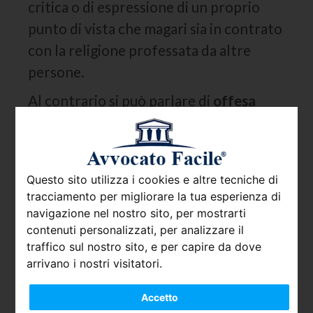
critica o di espressione di un proprio
punto di vista che magari sia in contrato
con la religione professata da altre
persone.
Al contrario si può parlare di
offesa
quando ci sono dichiarazioni aspre e
violente rivolte in maniera non
equivoca verso una persona al fine di
Questo sito utilizza i cookies e altre tecniche di
screditare la sua
confessione religiosa
tracciamento per migliorare la tua esperienza di
agli occhi di tutti.
navigazione nel nostro sito, per mostrarti
contenuti personalizzati, per analizzare il
Sono quindi necessarie frasi violente ma
traffico sul nostro sito, e per capire da dove
anche la consapevolezza di chi le
arrivano i nostri visitatori.
pronuncia di voler istigare ed offendere
Accetto
i destinatari, deve esserci quindi il