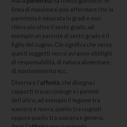
Ma la
parentela
ha rilievo giuridico? In
linea di massima si può affermare che la
parentela è misurata in gradi e non
rileva più oltre il sesto grado, ad
esempio un parente di sesto grado è il
figlio del cugino. Ciò significa che verso
questi soggetti non si avranno obblighi
di responsabilità, di natura alimentare,
di mantenimento ecc.
Diversa è l’
affinità
, che disegna i
rapporti tra un coniuge e i parenti
dell’altro, ad esempio il legame tra
suocero e nuora, quello tra cognati
oppure quello tra suocera e genero.
Però l’
affinità
non si estende