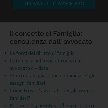
TROVA IL TUO AVVOCATO
Il concetto di Famiglia:
consulenza dall’ avvocato
Le fonti del diritto di famiglia
La famiglia nella società odierna:
avvocato civilista
Stato di famiglia o nucleo familiare? gli
assegni familiari
Come trovo l’ avvocato per gli assegni
familiari?
Rapporti di parentela: rilievo giuridico