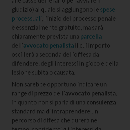
alle casse dell’erario per avviare il
giudizio) al quale si aggiungono le
spese
processuali
, l’inizio del processo penale
è essenzialmente gratuito, ma sarà
chiaramente prevista una
parcella
dell’
avvocato
penalista
il cui importo
oscillerà a seconda dell’offesa da
difendere, degli interessi in gioco e della
lesione subita o causata.
Non sarebbe opportuno indicare un
range di
prezzo
dell’
avvocato penalista
,
in quanto non si parla di una
consulenza
standard ma di intraprendere un
percorso di difesa che durerà nel
tempo, considerati gli interessi da