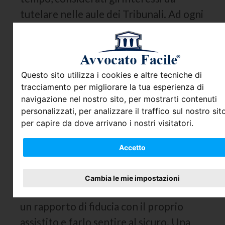
tutelare nelle aule dei Tribunali. Ad ogni
modo è sicuramente possibile cercare
un buon
avvocato magari anche
economico
che non addossi al proprio
cliente spese maggiori di quelle
Questo sito utilizza i cookies e altre tecniche di
tracciamento per migliorare la tua esperienza di
necessarie.
navigazione nel nostro sito, per mostrarti contenuti
Se sei colpevole devi dire la verità al
personalizzati, per analizzare il traffico sul nostro sito
tuo avvocato?
per capire da dove arrivano i nostri visitatori.
Come già sottolineato la professione
Accetto
dell’
avvocato penalista
è molto
delicata, non è un semplice lavoro
Cambia le mie impostazioni
proprio perché è necessario instaurare
un rapporto di fiducia con il proprio
assistito e farlo sentire al sicuro. Una