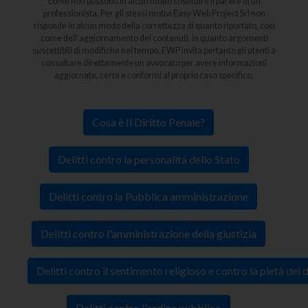
come non possono in alcun modo sostituire il parere di un
professionista. Per gli stessi motivi Easy Web Project Srl non
risponde in alcun modo della correttezza di quanto riportato, così
come dell’aggiornamento dei contenuti, in quanto argomenti
suscettibili di modifiche nel tempo. EWP invita pertanto gli utenti a
consultare direttamente un avvocato per avere informazioni
aggiornate, certe e conformi al proprio caso specifico.
Cosa è Il Diritto Penale?
Delitti contro la personalità dello Stato
Delitti contro la Pubblica amministrazione
Delitti contro l'amministrazione della giustizia
Delitti contro il sentimento religioso e contro la pietà dei 
Delitti contro l'ordine pubblico