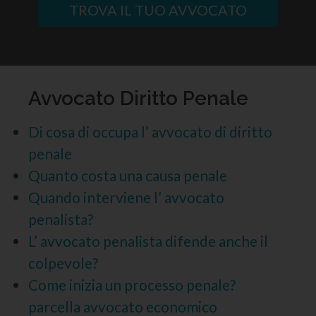
TROVA IL TUO AVVOCATO
Avvocato Diritto Penale
Di cosa di occupa l’ avvocato di diritto
penale
Quanto costa una causa penale
Quando interviene l’ avvocato
penalista?
L’ avvocato penalista difende anche il
colpevole?
Come inizia un processo penale?
parcella avvocato economico