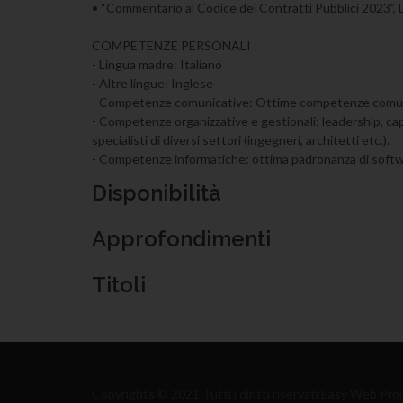
• “Commentario al Codice dei Contratti Pubblici 2023”, Le
COMPETENZE PERSONALI
- Lingua madre: Italiano
- Altre lingue: Inglese
- Competenze comunicative: Ottime competenze comunica
- Competenze organizzative e gestionali: leadership, capac
specialisti di diversi settori (ingegneri, architetti etc.).
- Competenze informatiche: ottima padronanza di software
Disponibilità
Approfondimenti
Titoli
Copyrights © 2021 Tutti i diritti riservati Easy Web Proje