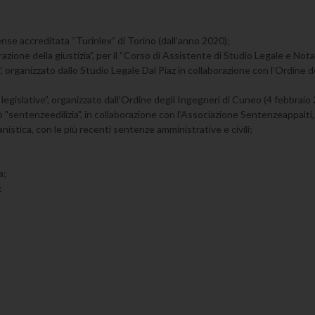
nse accreditata “Turinlex” di Torino (dall’anno 2020);
zione della giustizia”, per il “Corso di Assistente di Studio Legale e Not
à”, organizzato dallo Studio Legale Dal Piaz in collaborazione con l’Ordine
 legislative”, organizzato dall’Ordine degli Ingegneri di Cuneo (4 febbraio 2
"sentenzeedilizia", in collaborazione con l’Associazione Sentenzeappalti, 
anistica, con le più recenti sentenze amministrative e civili;
a;
: