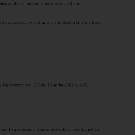
blici, pubblico impiego e materie scolastiche,
di Strutture socio-sanitarie, sia pubbliche che private in
di progetto: art. 153 del 12 aprile 2006 n. 163”,
rimento a questioni in materia di edilizia ed urbanistica,