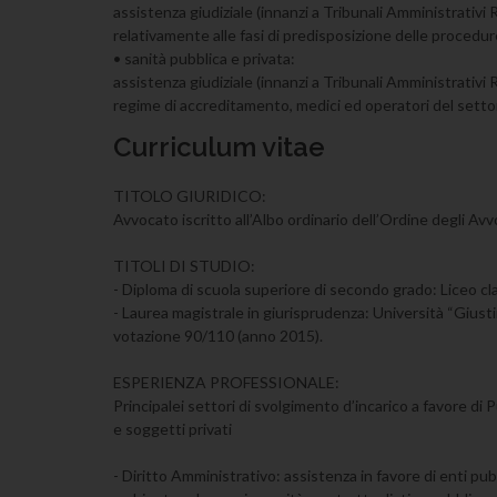
assistenza giudiziale (innanzi a Tribunali Amministrativi 
relativamente alle fasi di predisposizione delle procedur
• sanità pubblica e privata:
assistenza giudiziale (innanzi a Tribunali Amministrativi R
regime di accreditamento, medici ed operatori del setto
Curriculum vitae
TITOLO GIURIDICO:
Avvocato iscritto all’Albo ordinario dell’Ordine degli Avv
TITOLI DI STUDIO:
- Diploma di scuola superiore di secondo grado: Liceo clas
- Laurea magistrale in giurisprudenza: Università “Giusti
votazione 90/110 (anno 2015).
ESPERIENZA PROFESSIONALE:
Principalei settori di svolgimento d’incarico a favore di
e soggetti privati
- Diritto Amministrativo: assistenza in favore di enti pubb