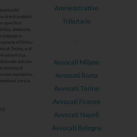
Amministrativo
inistrativi
re di enti pubblici
Tributario
con specifico
nistica, ambiente
co impiego e
 materia di Diritto
a di Torino, e di
ed urbanistica.
Avvocati Milano
azionale del sito
in materia di
Avvocati Roma
novità legislative,
seminari, corsi e
Avvocati Torino
Avvocati Firenze
IAZ
Avvocati Napoli
Avvocati Bologna