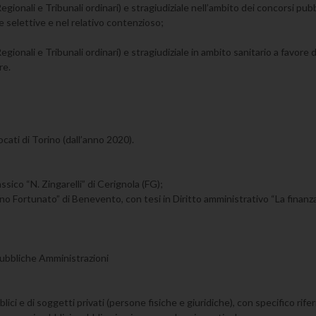
Regionali e Tribunali ordinari) e stragiudiziale nell’ambito dei concorsi pub
e selettive e nel relativo contenzioso;
egionali e Tribunali ordinari) e stragiudiziale in ambito sanitario a favore 
re.
ocati di Torino (dall’anno 2020).
sico “N. Zingarelli” di Cerignola (FG);
no Fortunato” di Benevento, con tesi in Diritto amministrativo “La finanza 
 Pubbliche Amministrazioni
lici e di soggetti privati (persone fisiche e giuridiche), con specifico rife