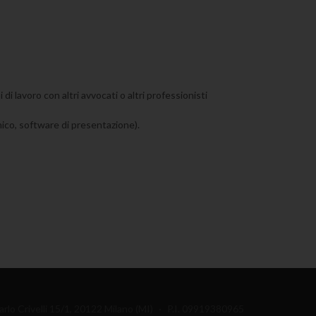
i lavoro con altri avvocati o altri professionisti
nico, software di presentazione).
arlo Crivelli 15/1, 20122 Milano (MI)
·
P.I. 09919380965