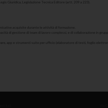
gis Giuridica, Legislazione Tecnica Editore (artt. 209 a 223).
tive acquisite durante le attività di formazione.
ità di gestione di team di lavoro complessi, e di collaborazione in gruppi d
, app e strumenti suite per ufficio (elaboratore di testi, foglio elettro
ct S.r.l.
Via C