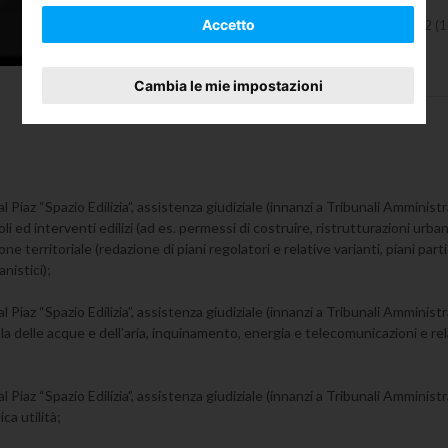
Sede primaria:
Accetto
Torino, Via Sant'Agostino N. 12 (
Sede secondaria:
, ()
Cambia le mie impostazioni
Piaz “Spazio Edilizia”, assistenza giudiziale (innanzi a Tribunali Amministra
 ed interventi edilizi (ad es. permessi di costruire, ristrutturazioni urbanis
 territoriale (redazione di piani regolatori e relative varianti, piani parti
nistici);
Piaz “Spazio Edilizia”, assistenza giudiziale (innanzi a Tribunali Amministra
tela delle acque e dell’aria, inquinamento, energia e telecomunicazioni e r
 Piaz “Spazio Edilizia”, assistenza giudiziale (innanzi a Tribunali Amministra
ca utilità;