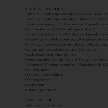
ATTIVITÀ SCIENTIFICA:
- Docente di Diritto amministrativo presso la Scuola fore
- Docente di Diritto amministrativo – Modulo “Amministra
- Relatore al convegno “Edilizia: un anno di grandi novit
ai siti "sentenzeedilizia" e "studiolegaledalpiaz");
- Relatore al convegno “Edilizia: un anno di grandi novità
- Membro del Comitato scientifico e Redazionale del sito 
• informazione professionale in materia di edilizia ed urb
• aggiornamento costante alle novità legislative;
• assistenza e consulenza giuridica;
• organizzazione di seminari, corsi e formazione su misur
- Membro del Comitato scientifico e Redazionale dei siti
• sentenzeappalti;
• codicecontrattipubblici;
• sentenzesanita;
• wikiappalti;
• studiolegaledalpiaz.
PUBBLICAZIONI:
(volumi, sezioni ed articoli)