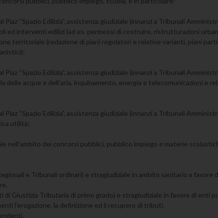
oncorsi pubblici, pubblico impiego, scuola, e in particolare:
Piaz “Spazio Edilizia”, assistenza giudiziale (innanzi a Tribunali Amministra
 ed interventi edilizi (ad es. permessi di costruire, ristrutturazioni urbanis
 territoriale (redazione di piani regolatori e relative varianti, piani parti
nistici);
Piaz “Spazio Edilizia”, assistenza giudiziale (innanzi a Tribunali Amministra
tela delle acque e dell’aria, inquinamento, energia e telecomunicazioni e r
 Piaz “Spazio Edilizia”, assistenza giudiziale (innanzi a Tribunali Amministra
ca utilità;
iale nell’ambito dei concorsi pubblici, pubblico impiego e materie scolastic
egionali e Tribunali ordinari) e stragiudiziale in ambito sanitario a favore 
re.
rti di Giustizia Tributaria di primo grado) e stragiudiziale in favore di enti 
ti l’erogazione, la definizione ed il recupero di tributi.
pendenti.