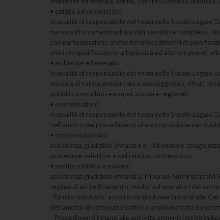
ambiente ed energia, sanità, contrattualistica pubblica, c
• edilizia ed urbanistica:
in qualità di responsabile del team dello Studio Legale Dal 
materia di strumenti urbanistici semplici e complessi, titoli
con partecipazione anche nei procedimenti di pianificazione
piani di riqualificazione urbanistica ed altri strumenti urba
• ambiente ed energia:
in qualità di responsabile del team dello Studio Legale Dal 
materia di tutela ambientale e paesaggistica, rifiuti, tu
pubblici, contributi europei, statali e regionali;
• espropriazioni:
in qualità di responsabile del team dello Studio Legale Dal
nell’ambito dei procedimenti di espropriazione per pubbli
• concorsi pubblici:
assistenza giudiziale (innanzi a e Tribunale) e stragiudiz
procedure selettive e nel relativo contenzioso;
• sanità pubblica e privata:
assistenza giudiziale (innanzi a Tribunali Amministrativi R
regime di accreditamento, medici ed operatori del setto
- Diritto tributario: assistenza giudiziale (innanzi alle Co
nell’ambito di vertenze relative a problematiche concernen
- Procedimenti innanzi alle autorità amministrative indi