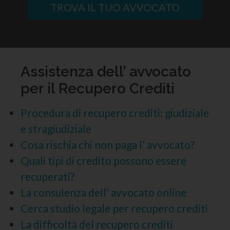
TROVA IL TUO AVVOCATO
Assistenza dell’ avvocato
per il Recupero Crediti
Procedura di recupero crediti: giudiziale
e stragiudiziale
Cosa rischia chi non paga l’ avvocato?
Quali tipi di credito possono essere
recuperati?
La consulenza dell’ avvocato online
Cerca studio legale per recupero crediti
La difficoltà del recupero crediti