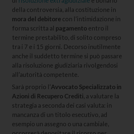
di
risoluzione extragiudiziale
e bonario
della controversia, alla costituzione in
mora del debitore
con l’intimidazione in
forma scritta al
pagamento
entro il
termine prestabilito, di solito compreso
tra i 7 e i 15 giorni. Decorso inutilmente
anche il suddetto termine si può passare
alla risoluzione giudiziaria rivolgendosi
all’autorità competente.
Sarà proprio l’
Avvocato Specializzato in
Azioni di Recupero Crediti
, a valutare la
strategia a seconda dei casi valuta: in
mancanza di un titolo esecutivo, ad
esempio un assegno o una cambiale,
occorrerà depositare il ricorso per