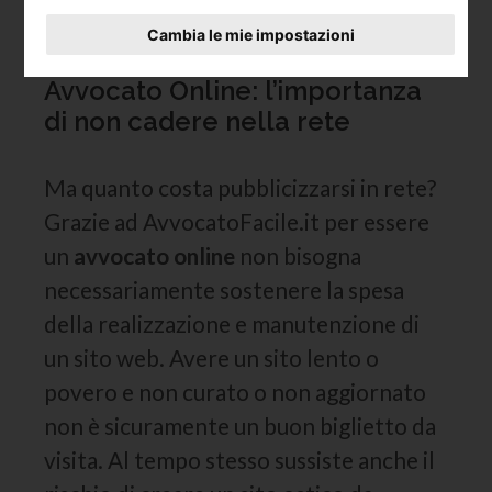
capacità di sfruttare ogni vetrina per
Cambia le mie impostazioni
far conoscere il proprio studio.
Avvocato Online: l’importanza
di non cadere nella rete
Ma quanto costa pubblicizzarsi in rete?
Grazie ad AvvocatoFacile.it per essere
un
avvocato online
non bisogna
necessariamente sostenere la spesa
della realizzazione e manutenzione di
un sito web. Avere un sito lento o
povero e non curato o non aggiornato
non è sicuramente un buon biglietto da
visita. Al tempo stesso sussiste anche il