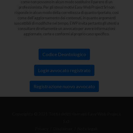
come non possono in alcun modo sostituire il parere di un
professionista. Per gli stessi motivi Easy Web Project Srl non
risponde in alcun modo della correttezza di quanto riportato, così
come dell’aggiornamento dei contenuti, in quanto argomenti
suscettibili di modifiche nel tempo. EWP invita pertanto gli utenti a
consultare direttamente un avvocato per avere informazioni
aggiornate, certe e conformi al proprio caso specifico.
Codice Deontologico
Login avvocato registrato
Registrazione nuovo avvocato
Copyrights © 2021 Tutti i diritti riservati Easy Web Project
S.r.l.
Privacy
/
Disclaimer
/
Note legali