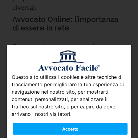
diversa).
Avvocato Online: l’importanza
di essere in rete
Fatta queste premessa ben si
comprende quanto per un avvocato la
pubblicità in rete sia oggi non solo
importante ma in alcuni casi
Questo sito utilizza i cookies e altre tecniche di
fondamentale per farsi conoscere. In
tracciamento per migliorare la tua esperienza di
navigazione nel nostro sito, per mostrarti
Italia sono circa 220.000 gli Avvocati
contenuti personalizzati, per analizzare il
iscritti al ruolo e solo la Lombardia ha
traffico sul nostro sito, e per capire da dove
circa lo stesso numero di avvocati
arrivano i nostri visitatori.
iscritti all’Albo di tutta la Francia: la
Accetto
concorrenza nel settore impone la