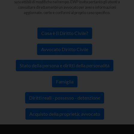
suscettibili di modifiche nel tempo. EWP invita pertanto gli utenti a
consultare direttamente un avvocato per avere informazioni
aggiornate, certe e conformi al proprio caso specifico.
Cosa è Il Diritto Civile?
Avvocato Diritto Civile
Stato della persona e diritti della personalità
Famiglia
Diritti reali - possesso - detenzione
Acquisto della proprietà: avvocato