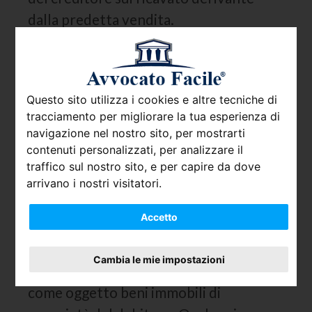
dalla predetta vendita.
Inoltre, l’espropriazione forzata può
avere per oggetto beni mobili e/o beni
immobili. La prima, detta
Questo sito utilizza i cookies e altre tecniche di
anche
Espropriazione Mobiliare
, può
tracciamento per migliorare la tua esperienza di
avere come oggetto beni mobili, beni
navigazione nel nostro sito, per mostrarti
contenuti personalizzati, per analizzare il
mobili registrati oppure conti correnti
traffico sul nostro sito, e per capire da dove
intestati al debitore o crediti facenti
arrivano i nostri visitatori.
capo allo stesso. In questo ultimo caso si
Accetto
parla di
Espropriazione Mobiliare presso
Terzi.
Cambia le mie impostazioni
L’
Espropriazione Immobiliare
, invece, ha
come oggetto beni immobili di