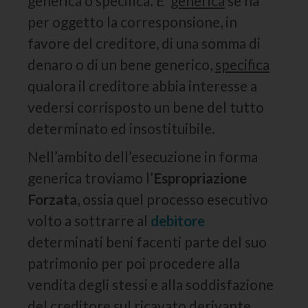
generica o specifica. E’
generica
se ha
per oggetto la corresponsione, in
favore del creditore, di una somma di
denaro o di un bene generico,
specifica
qualora il creditore abbia interesse a
vedersi corrisposto un bene del tutto
determinato ed insostituibile.
Nell’ambito dell’esecuzione in forma
generica troviamo l’
Espropriazione
Forzata
, ossia quel processo esecutivo
volto a sottrarre al
debitore
determinati beni facenti parte del suo
patrimonio per poi procedere alla
vendita degli stessi e alla soddisfazione
del creditore sul ricavato derivante