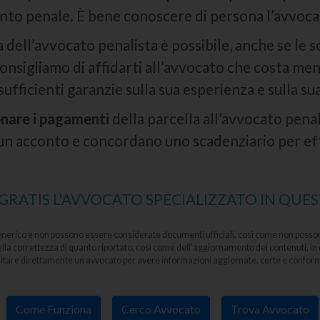
to penale. È bene conoscere di persona l’avvocato
 dell’avvocato penalista è possibile, anche se le
onsigliamo di affidarti all’avvocato che costa me
ufficienti garanzie sulla sua esperienza e sulla s
onare i pagamenti
della parcella all’avvocato penal
 un acconto e concordano uno scadenziario per ef
RATIS L'AVVOCATO SPECIALIZZATO IN QUE
enerico e non possono essere considerate documenti ufficiali, così come non possono 
lla correttezza di quanto riportato, così come dell’aggiornamento dei contenuti, in
ultare direttamente un avvocato per avere informazioni aggiornate, certe e conformi
Come Funziona
Cerco Avvocato
Trova Avvocato