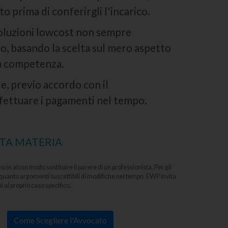
 prima di conferirgli l'incarico.
 soluzioni lowcost non sempre
no, basando la scelta sul mero aspetto
ua competenza.
e, previo accordo con il
fettuare i pagamenti nel tempo.
STA MATERIA
in alcun modo sostituire il parere di un professionista. Per gli
 quanto argomenti suscettibili di modifiche nel tempo. EWP invita
 al proprio caso specifico.
Come Scegliere l'Avvocato