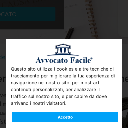
OCATO
dell’avvocato penalista su avvocato facile
Questo sito utilizza i cookies e altre tecniche di
nale: chiedi il prezzo onl
tracciamento per migliorare la tua esperienza di
navigazione nel nostro sito, per mostrarti
contenuti personalizzati, per analizzare il
paventa? Grazie ad
Avvocato Facile
puoi
traffico sul nostro sito, e per capire da dove
al
miglior rapporto qualità/prezzo
. Come
arrivano i nostri visitatori.
azione in cui sei coinvolto e cerca tra
Accetto
sti che hanno più esperienza in casi simili. A