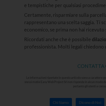
e tempistiche per qualsiasi procedimen
Certamente, risparmiare sulla parcella
rappresentano una scelta saggia. Ti sc
economico, se prima non hai ricevuto s
Ricordati anche che è possibile
dilazi
professionista. Molti legali chiedono
CONTATTA G
Le informazioni riportate in questo articolo sono a carattere g
stessi motivi Easy Web Project Srl non risponde in alcun modo de
pertanto gli utenti a cons
Chi Siamo
Dicono di Noi