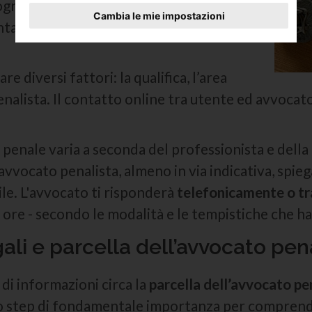
ognuno e decidi chi contattare. Puoi porre
Cambia le mie impostazioni
a la spesa per poter fare il
calcolo della
e diversi fattori: la qualifica, l’area
 penalista. Il contatto online tra utente ed avvoca
o penale varia a seconda del professionista e della
’avvocato penalista, almeno in via indicativa, spieg
le. L'avvocato ti risponderà
telefonicamente o tr
re - secondo le modalità e le tempistiche che hai
li e parcella dell’avvocato pen
 di informazioni circa la
parcella dell’avvocato pe
 uno step di fondamentale importanza per compren