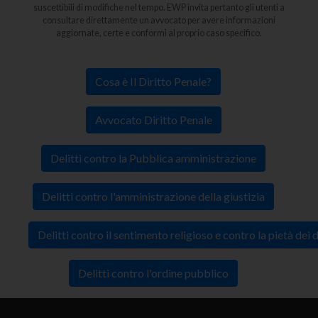
suscettibili di modifiche nel tempo. EWP invita pertanto gli utenti a
consultare direttamente un avvocato per avere informazioni
aggiornate, certe e conformi al proprio caso specifico.
Cosa è Il Diritto Penale?
Avvocato Diritto Penale
Delitti contro la Pubblica amministrazione
Delitti contro l'amministrazione della giustizia
Delitti contro il sentimento religioso e contro la pietà dei 
Delitti contro l'ordine pubblico