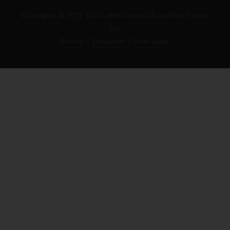
Copyrights © 2021 Tutti i diritti riservati Easy Web Project
S.r.l.
Privacy
/
Disclaimer
/
Note legali