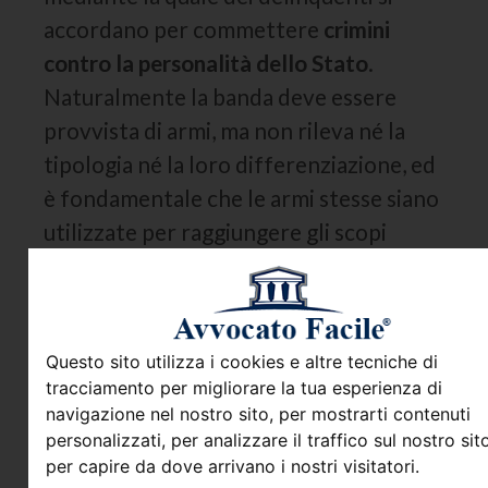
accordano per commettere
crimini
contro la personalità dello Stato
.
Naturalmente la banda deve essere
provvista di armi, ma non rileva né la
tipologia né la loro differenziazione, ed
è fondamentale che le armi stesse siano
utilizzate per raggiungere gli scopi
prefissati.
A volte è possibile che le bande siano
finanziate economicamente da un
Questo sito utilizza i cookies e altre tecniche di
soggetto esterno, il quale pur non
tracciamento per migliorare la tua esperienza di
prendendo personalmente parte alle
navigazione nel nostro sito, per mostrarti contenuti
personalizzati, per analizzare il traffico sul nostro sito
“missioni criminose”, si macchia di reato
per capire da dove arrivano i nostri visitatori.
per sovvenzione economica o per