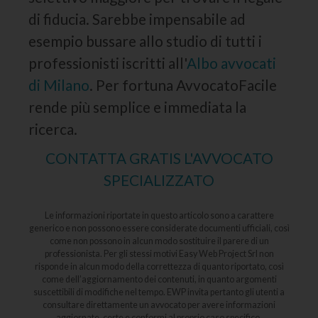
di fiducia. Sarebbe impensabile ad
esempio bussare allo studio di tutti i
professionisti iscritti all'
Albo avvocati
di Milano
. Per fortuna AvvocatoFacile
rende più semplice e immediata la
ricerca.
CONTATTA GRATIS L'AVVOCATO
SPECIALIZZATO
Le informazioni riportate in questo articolo sono a carattere
generico e non possono essere considerate documenti ufficiali, così
come non possono in alcun modo sostituire il parere di un
professionista. Per gli stessi motivi Easy Web Project Srl non
risponde in alcun modo della correttezza di quanto riportato, così
come dell’aggiornamento dei contenuti, in quanto argomenti
suscettibili di modifiche nel tempo. EWP invita pertanto gli utenti a
consultare direttamente un avvocato per avere informazioni
aggiornate, certe e conformi al proprio caso specifico.