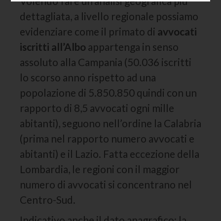
Volendo fare un’analisi geografica più
dettagliata, a livello regionale possiamo
evidenziare come il primato di
avvocati
iscritti all’Albo
appartenga in senso
assoluto alla Campania (50.036 iscritti
lo scorso anno rispetto ad una
popolazione di 5.850.850 quindi con un
rapporto di 8,5 avvocati ogni mille
abitanti), seguono nell’ordine la Calabria
(prima nel rapporto numero avvocati e
abitanti) e il Lazio. Fatta eccezione della
Lombardia, le regioni con il maggior
numero di avvocati si concentrano nel
Centro-Sud.
Indicativo anche il dato anagrafico: la