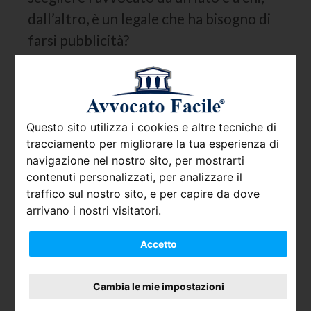
dall’altro, è un legale che ha bisogno di
farsi pubblicità?
Secondo le stime del 2016 gli
avvocati
in Italia iscritti all’Albo
erano 312.663,
basti pensare che nel 1985 se ne
Questo sito utilizza i cookies e altre tecniche di
contavano 48.327. Un incremento
tracciamento per migliorare la tua esperienza di
vertiginoso (non giustificato, come si
navigazione nel nostro sito, per mostrarti
potrebbe in prima battuta pensare, da
contenuti personalizzati, per analizzare il
traffico sul nostro sito, e per capire da dove
un parallelo aumento demografico) e
arrivano i nostri visitatori.
che ha inevitabilmente effetti sulla
concorrenza, sui compensi degli
Accetto
avvocati e sui criteri di scelta da parte
dei clienti.
Cambia le mie impostazioni