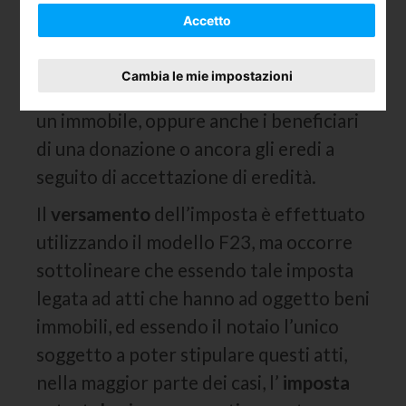
Accetto
I soggetti obbligati a tale pagamento
sono coloro che richiedono la
voltura
Cambia le mie impostazioni
catastale
, solitamente gli acquirenti di
un immobile, oppure anche i beneficiari
di una donazione o ancora gli eredi a
seguito di accettazione di eredità.
Il
versamento
dell’imposta è effettuato
utilizzando il modello F23, ma occorre
sottolineare che essendo tale imposta
legata ad atti che hanno ad oggetto beni
immobili, ed essendo il notaio l’unico
soggetto a poter stipulare questi atti,
nella maggior parte dei casi, l’
imposta