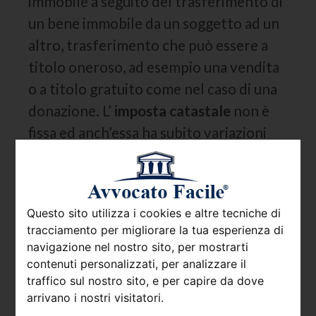
immobile a seguito del trasferimento di
un bene immobile da un soggetto ad un
altro, trasferimento che può essere a
titolo oneroso, ad esempio una vendita
o a titolo gratuito come nel caso di una
donazione. L’
imposta catastale
non è
fissa ed anch’essa ha subito variazioni
nel corso degli anni.
Calcolo e versamento dell’imposta
catastale
Questo sito utilizza i cookies e altre tecniche di
L’
imposta catastale
è generalmente
tracciamento per migliorare la tua esperienza di
navigazione nel nostro sito, per mostrarti
prevista nella misura di
50 euro
, salve le
contenuti personalizzati, per analizzare il
relative eccezioni. Dunque, da un punto
traffico sul nostro sito, e per capire da dove
di vista di calcolo non è molto difficile
arrivano i nostri visitatori.
prevedere la spesa da affrontare.