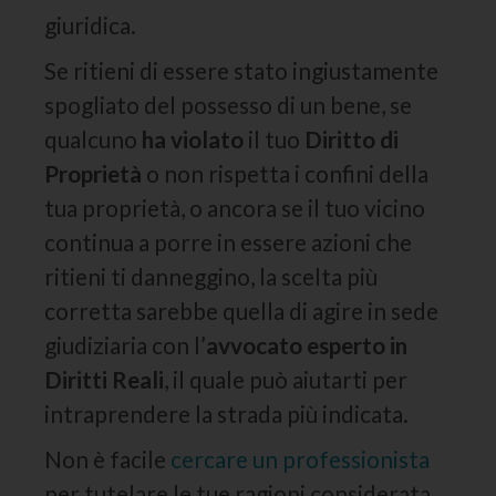
giuridica.
Se ritieni di essere stato ingiustamente
spogliato del possesso di un bene, se
qualcuno
ha violato
il tuo
Diritto di
Proprietà
o non rispetta i confini della
tua proprietà, o ancora se il tuo vicino
continua a porre in essere azioni che
ritieni ti danneggino, la scelta più
corretta sarebbe quella di agire in sede
giudiziaria con l’
avvocato esperto in
Diritti Reali
, il quale può aiutarti per
intraprendere la strada più indicata.
Non è facile
cercare un professionista
per tutelare le tue ragioni considerata