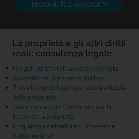
TROVA IL TUO AVVOCATO
La proprietà e gli altri diritti
reali: consulenza legale
I singoli diritti reali: avvocato civilista
Avvocato per il possesso dei beni
Trova lo studio legale per azioni a tutela
della proprietà
Come contattare l’ avvocato per la
tutela della proprietà
L’inquilino è detentore o possessore
dell’immobile?