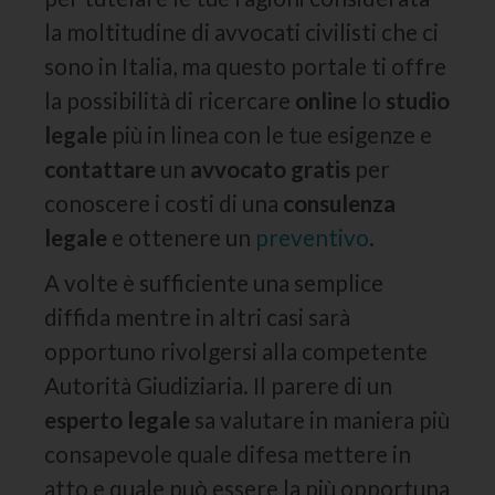
la moltitudine di avvocati civilisti che ci
sono in Italia, ma questo portale ti offre
la possibilità di ricercare
online
lo
studio
legale
più in linea con le tue esigenze e
contattare
un
avvocato gratis
per
conoscere i costi di una
consulenza
legale
e ottenere un
preventivo
.
A volte è sufficiente una semplice
diffida mentre in altri casi sarà
opportuno rivolgersi alla competente
Autorità Giudiziaria. Il parere di un
esperto
legale
sa valutare in maniera più
consapevole quale difesa mettere in
atto e quale può essere la più opportuna