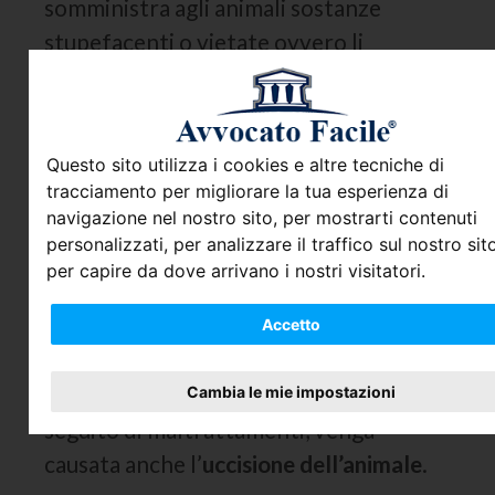
somministra agli animali sostanze
stupefacenti o vietate ovvero li
sottopone a trattamenti che procurano
un danno alla salute degli stessi, ad
esempio con percosse, calci, bastonate
Questo sito utilizza i cookies e altre tecniche di
o anche qualora li si faccia vivere in
tracciamento per migliorare la tua esperienza di
ambienti sporchi e malsani.
navigazione nel nostro sito, per mostrarti contenuti
personalizzati, per analizzare il traffico sul nostro sito
La pena è aumentata della metà se dai
per capire da dove arrivano i nostri visitatori.
fatti di cui al primo comma deriva la
morte dell'animale
. Si tratta di una
Accetto
circostanza aggravante
che viene presa
in considerazione nel caso in cui, a
Cambia le mie impostazioni
seguito di maltrattamenti, venga
causata anche l’
uccisione dell’animale
.