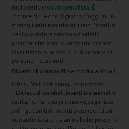
ruolo dell’
avvocato penalista
. È
inconcepibile che al giorno d’oggi, in un
mondo tanto evoluto su alcuni fronti, si
debba assistere ancora a crudeltà
preistoriche, a volte compiute per solo
divertimento, se così si può definire, di
persone incoscienti.
Divieto di combattimento tra animali
Infine, l’Art 544-quinquies prevede
il
Divieto di combattimenti tra animali
e
recita:” Chiunque promuove, organizza
o dirige combattimenti o competizioni
non autorizzate tra animali che possono
metterne in pericolo l'integrità fisica è