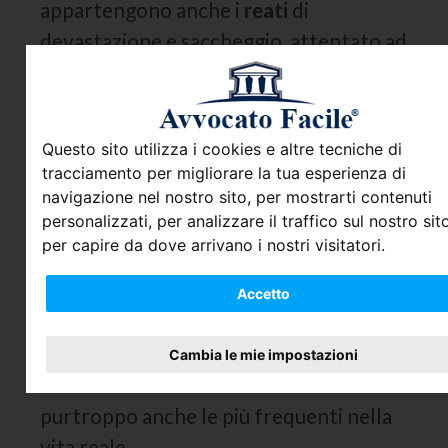
appartengono anche i
reati
di
devastazione
e
saccheggio
, attentato ad
impianti di pubblica utilità e pubblica
intimidazione.
La difesa dell’avvocato nei casi
Questo sito utilizza i cookies e altre tecniche di
di Istigazione a delinquere
tracciamento per migliorare la tua esperienza di
navigazione nel nostro sito, per mostrarti contenuti
personalizzati, per analizzare il traffico sul nostro sito
L’
Istigazione a Delinquere
,
per capire da dove arrivano i nostri visitatori.
l’A
ssociazione per Delinquere
e
l’A
ssociazione per Delinquere di Tipo
Accetto
Mafioso
sono alcune tra le figure
criminose più significative nell’ambito
Cambia le mie impostazioni
dei
Reati
contro L’Ordine Pubblico e
purtroppo anche le più frequenti nella
vita reale.