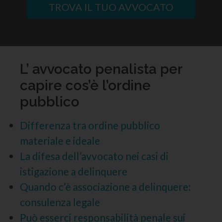
TROVA IL TUO AVVOCATO
L’ avvocato penalista per
capire cos’è l’ordine
pubblico
Differenza tra ordine pubblico
materiale e ideale
La difesa dell’avvocato nei casi di
istigazione a delinquere
Quando c’è associazione a delinquere:
consulenza legale
Può esserci responsabilità penale sui