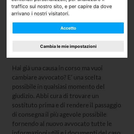
paura di allegare documenti superflui e
traffico sul nostro sito, e per capire da dove
inutili. Lasciate che sia l’avvocato a
arrivano i nostri visitatori.
decidere cosa può essere utile ai fini della
Accetto
causa e cosa no.
Posso cambiare l’avvocato a
Cambia le mie impostazioni
consulenza iniziata?
Hai già una causa in corso ma vuoi
cambiare avvocato? E’ una scelta
possibile in qualsiasi momento del
giudizio. Abbi cura di trovare un
sostituto prima e di rendere il passaggio
di consegna il più agevole possibile
fornendo al nuovo avvocato tutte le
informazioni utili e i documenti del caso.