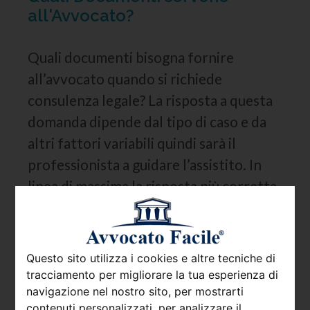
all'Avvocato?
Quali documenti bisogna fornire
all’avvocato quando si richiede
consulenza legale? La risposta a questa
domanda dipende dal tipo di caso e da
altri fattori variabili quindi sarà il
professionista a guidare l’assistito. In
linea di massima la risposta più corretta
al quesito che molti utenti si pongono è:
tutti quelli che avete a disposizione. Può
sembrare banale e semplicistico ma è
Questo sito utilizza i cookies e altre tecniche di
proprio così.
Melius
est
abundare quam
tracciamento per migliorare la tua esperienza di
navigazione nel nostro sito, per mostrarti
deficere dicevano i latini: non abbiate
contenuti personalizzati, per analizzare il