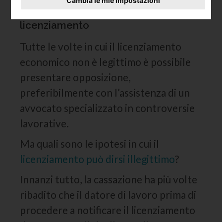
Cambia le mie impostazioni
Quando posso oppormi al
licenziamento
Tutte le volte in cui il licenziamento
economico non è legittimo è possibile
presentare opposizione,
preferibilmente con l’assistenza di un
avvocato specializzato in controversie
lavorative.
Ma quali sono le ipotesi in cui il
licenziamento può dirsi illegittimo
?
Innanzi tutto, la cassazione ha più volte
ribadito che il datore di lavoro prima di
procedere a notificare il licenziamento