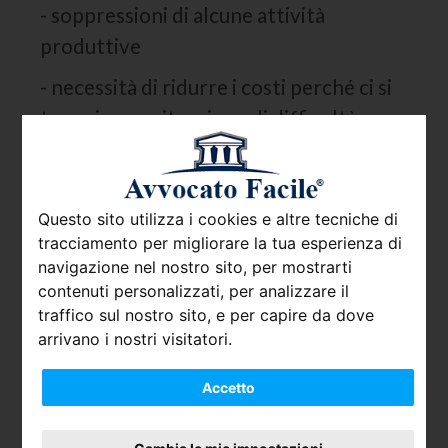
- soppressioni di alcune attività
produttive
- necessità di ridurre i costi perché ci si
trova in una situazione di difficoltà
economica, e chiaramente gli stipendi
dei dipendenti rientrano nei costi di una
azienda.
Questo sito utilizza i cookies e altre tecniche di
tracciamento per migliorare la tua esperienza di
In casi del genere, il datore di lavoro
navigazione nel nostro sito, per mostrarti
può, senza incorrere in
conseguenze
contenuti personalizzati, per analizzare il
legali
spedire una
lettera di
traffico sul nostro sito, e per capire da dove
arrivano i nostri visitatori.
licenziamento
con raccomandata, ma
sempre rispettando un congruo
Accetto
termine di preavviso e motivando
l’interruzione del rapporto lavorativo.