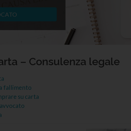
OCATO
carta – Consulenza legale
ta
a fallimento
mprare su carta
: avvocato
a