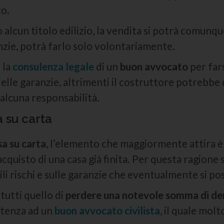
to.
 alcun titolo edilizio, la vendita si potrà comunqu
nzie, potrà farlo solo volontariamente.
 la
consulenza legale
di un
buon avvocato
per fars
delle garanzie, altrimenti il costruttore potrebbe 
alcuna responsabilità.
 su carta
sa su carta
, l’elemento che maggiormente attira è
acquisto di una casa già finita. Per questa ragione
ili rischi e sulle garanzie che eventualmente si p
 tutti quello di
perdere una notevole somma di de
stenza ad un
buon avvocato civilista
, il quale mo