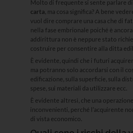
Molto di frequente si sente parlare di 
carta
, ma cosa significa? A bene vede
vuol dire comprare una casa che di fa
nella fase embrionale poiché è ancora
addirittura non è neppure stato richi
costruire per consentire alla ditta edile
È evidente, quindi che i futuri acquire
ma potranno solo accordarsi con il cos
edificazione, sulla superficie, sulla dis
spese, sui materiali da utilizzare ecc.
È evidente altresì, che una operazion
inconvenienti, perché l’acquirente no
di vista economico.
Quali sono i rischi della 