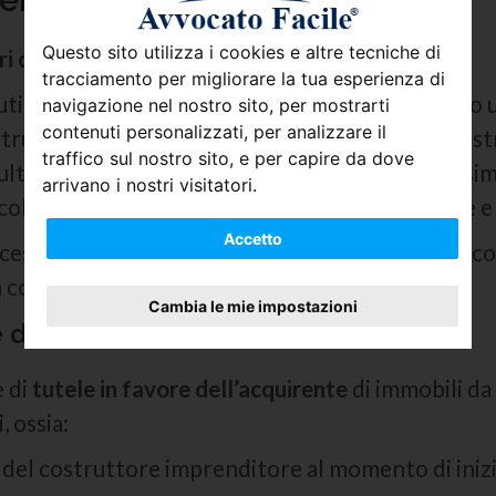
Questo sito utilizza i cookies e altre tecniche di
i collegati alla vendita su carta.
tracciamento per migliorare la tua esperienza di
uti a versare se non tutto il prezzo quanto meno u
navigazione nel nostro sito, per mostrarti
contenuti personalizzati, per analizzare il
struttore ha bisogno di denaro per avviare la cos
traffico sul nostro sito, e per capire da dove
l’ultimazione degli stessi può trascorrere tantissi
arrivano i nostri visitatori.
icoltà se non si rispettano i tempi di costruzione 
Accetto
essario per la costruzione nulla assicura che il 
a condurlo al
fallimento.
Cambia le mie impostazioni
 dichiara fallimento
e di
tutele in favore dell’acquirente
di immobili da 
 ossia:
del costruttore imprenditore al momento di inizi