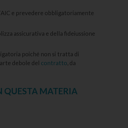
va TAIC e prevedere obbligatoriamente
izza assicurativa e della fideiussione
gatoria poiché non si tratta di
parte debole del
contratto
, da
N QUESTA MATERIA