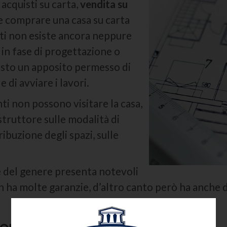
acquisti su carta,
vendita su
re comprare una casa su carta
tti non esiste ancora neppure
 in fase di progettazione o
esto un apposito permesso di
 di avviare i lavori.
nti non possono visitare la casa,
truttore sulle modalità di
tribuzione degli spazi, sulle
e del genere presenta notevoli
n ha molte garanzie, d’altro canto però ha anche 
vendita su carta