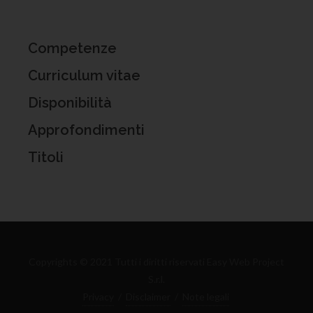
Competenze
Curriculum vitae
Disponibilità
Approfondimenti
Titoli
Copyrights © 2021 Tutti i diritti riservati Easy Web Project
S.r.l.
Privacy
/
Disclaimer
/
Note legali