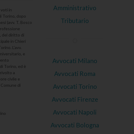
Amministrativo
voti in
di Torino, dopo
Tributario
nesi (avv. T. Bosco
 professione
 del diritto di
ipale in Chieri
orino. L'avv.
iversitario, e
Avvocati Milano
mento
di Torino, ed è
Avvocati Roma
rivolto a
re civile e
il Comune di
Avvocati Torino
Avvocati Firenze
Avvocati Napoli
ino
Avvocati Bologna