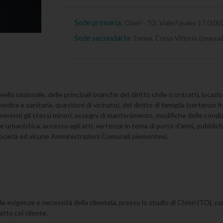
Sede primaria:
Chieri - TO, Viale Fasano 17 (100
Sede secondaria:
Torino, Corso Vittorio Emanuele
 livello nazionale, delle principali branche del diritto civile (contratti, loc
 medica e sanitaria, questioni di vicinato), del diritto di famiglia (vertenze f
nerenti gli stessi minori, assegni di mantenimento, modifiche delle condiz
e urbanistica, accesso agli atti, vertenze in tema di porto d'armi, pubblich
ie società ed alcune Amministrazioni Comunali piemontesi.
 alle esigenze e necessità della clientela, presso lo studio di Chieri (TO), c
tto col cliente.