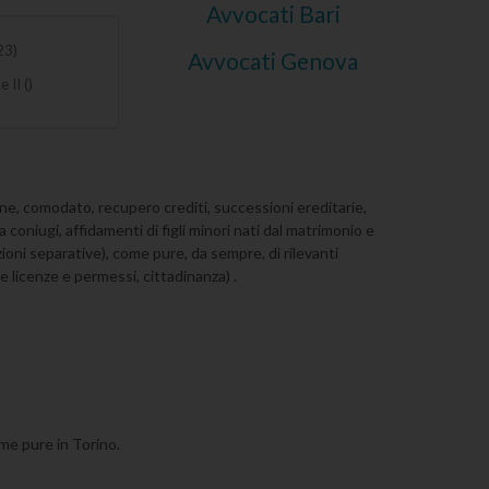
Avvocati Bari
23)
Avvocati Genova
 II ()
azione, comodato, recupero crediti, successioni ereditarie,
ra coniugi, affidamenti di figli minori nati dal matrimonio e
ioni separative), come pure, da sempre, di rilevanti
e licenze e permessi, cittadinanza) .
ome pure in Torino.