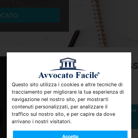
OCATO
Avv. Savarino Ales
Diritto Civile
Questo sito utilizza i cookies e altre tecniche di
tracciamento per migliorare la tua esperienza di
navigazione nel nostro sito, per mostrarti
contenuti personalizzati, per analizzare il
CONTATTA GRATIS UN ESPERTO IN
traffico sul nostro sito, e per capire da dove
arrivano i nostri visitatori.
CIVILE
Accetto