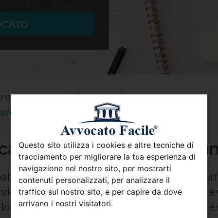
OCATO
trovare ponendo il tuo quesito
re? schiarisciti le idee con avvocato facile
ato Facile – guida per pun
Questo sito utilizza i cookies e altre tecniche di
tracciamento per migliorare la tua esperienza di
navigazione nel nostro sito, per mostrarti
bilmente hai sentito parlare del servizio gratuit
contenuti personalizzati, per analizzare il
gendo questa pagina è perché ti stai chiedendo se 
traffico sul nostro sito, e per capire da dove
arrivano i nostri visitatori.
ce e gratuito ma al tempo stesso efficace. AF è i