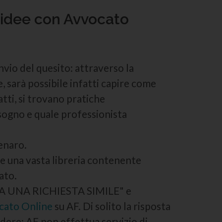
e idee con Avvocato
vio del quesito: attraverso la
e, sarà possibile infatti capire come
atti, si trovano pratiche
isogno e quale professionista
denaro.
e una vasta libreria contenente
ato.
INVIA UNA RICHIESTA SIMILE" e
cato Online
su AF. Di solito la risposta
dere: AF non effettua servizio di