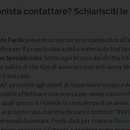
nista contattare? Schiarisciti l
to Facile
prevede un percorso propedeutico all’in
ifica per il proprio caso e della materia da trattar
ne Specializzato
. Sotto ogni branca del diritto inf
re subito di che tipo di avvocato potresti avere b
il tuo caso.
o, AF permette agli utenti di risparmiare tempo e 
ssibile effettuare una ricerca per nome o scorrer
i quali spesso si richiede la consulenza di un avvoc
e al proprio caso, basterà cliccare il bottone "
ersonali da inviare. Pochi click per trovare l’
Avvo
l primo contatto è l’utente a decidere come proce