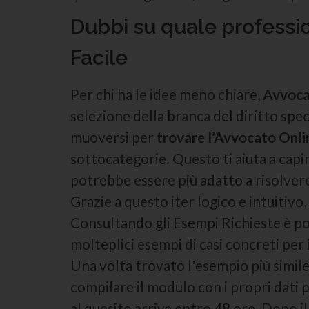
Dubbi su quale professio
Facile
Per chi ha le idee meno chiare,
Avvoca
selezione della branca del diritto spec
muoversi per
trovare l’Avvocato Onli
sottocategorie. Questo ti aiuta a capi
potrebbe essere più adatto a risolvere 
Grazie a questo iter logico e intuitiv
Consultando gli Esempi Richieste è po
molteplici esempi di casi concreti per 
Una volta trovato l'esempio più simil
compilare il modulo con i propri dati p
al quesito arriva entro 48 ore. Dopo i