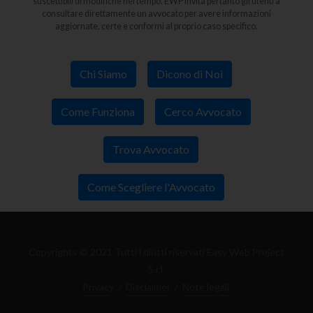
suscettibili di modifiche nel tempo. EWP invita pertanto gli utenti a
consultare direttamente un avvocato per avere informazioni
aggiornate, certe e conformi al proprio caso specifico.
Chi Siamo
Dicono di Noi
Come Funziona
Cerco Avvocato
Trova Avvocato
Come Scegliere l'Avvocato
Copyrights © 2021 Tutti i diritti riservati Easy Web Project
S.r.l.
Privacy
/
Disclaimer
/
Note legali