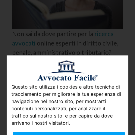
Non sai da dove partire per la
ricerca
avvocati
online esperti in diritto civile,
penale, amministrativo o tributario?
Con
Avvocato Facile
trovi subito il legale
che fa per te
: è sufficiente porre un
quesito, selezionando l’area geografica
Questo sito utilizza i cookies e altre tecniche di
di riferimento, per avere accesso ai
tracciamento per migliorare la tua esperienza di
contatti di avvocati specializzati in quel
navigazione nel nostro sito, per mostrarti
particolare ramo del diritto.
contenuti personalizzati, per analizzare il
traffico sul nostro sito, e per capire da dove
Se è la prima volta che hai bisogno di
arrivano i nostri visitatori.
chiedere una consulenza legale e hai