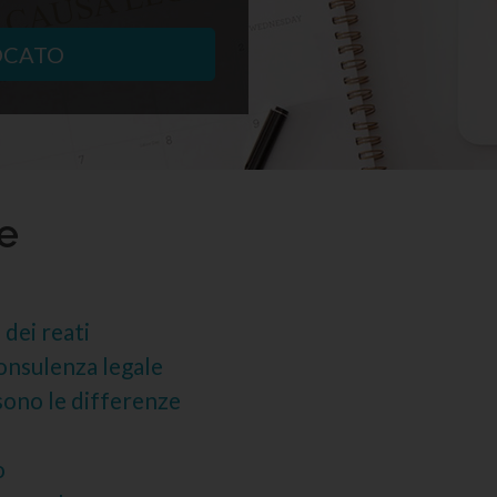
OCATO
le
 dei reati
consulenza legale
sono le differenze
o