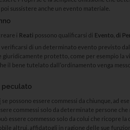
 poi sussistere anche un evento materiale.
anno
creare i
Reati
possono qualificarsi di
Evento, di Pe
l verificarsi di un determinato evento previsto dal
 giuridicamente protetto, come per esempio la vita,
he il bene tutelato dall’ordinamento venga messo 
l peculato
i
se possono essere commessi da chiunque, ad e
sere commessi solo da determinate persone che ri
uò essere commesso solo da colui che ricopre la car
ile altrui, affidatogli in ragione delle sue funzion