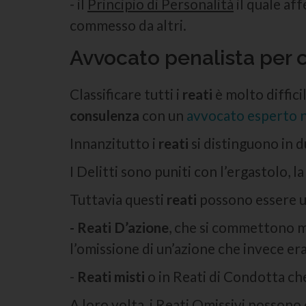
- il
Principio di Personalità
il quale af
commesso da altri.
Avvocato penalista per c
Classificare tutti i
reati
è molto diffici
consulenza
con un
avvocato esperto n
Innanzitutto i
reati
si distinguono in d
I Delitti sono puniti con l’ergastolo,
Tuttavia questi
reati
possono essere ul
- Reati D’azione
, che si commettono m
l’omissione di un’azione che invece er
-
Reati misti
o in Reati di Condotta ch
A loro volta, i Reati Omissivi possono