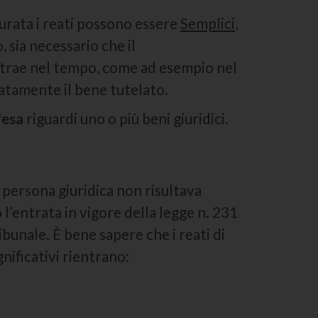
 durata i reati possono essere
Semplici
,
, sia necessario che il
otrae nel tempo, come ad esempio nel
atamente il bene tutelato.
fesa
riguardi uno o più beni giuridici.
a persona giuridica non risultava
 l’entrata in vigore della legge n. 231
bunale. È bene sapere che i reati di
gnificativi rientrano: