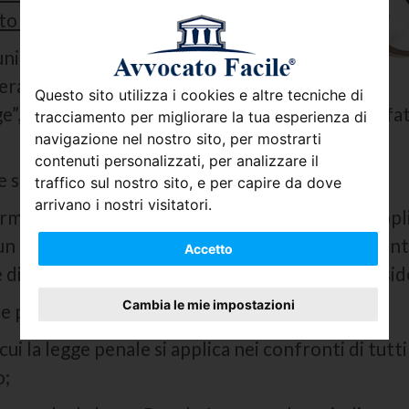
o considerato reato”.
unire qualcuno per un fatto che, al
era previsto come
reato
, secondo il noto
Questo sito utilizza i cookies e altre tecniche di
e”, e che può essere considerato reato solo un fatt
tracciamento per migliorare la tua esperienza di
navigazione nel nostro sito, per mostrarti
contenuti personalizzati, per analizzare il
e sono:
traffico sul nostro sito, e per capire da dove
arrivano i nostri visitatori.
rme penali nel tempo, secondo cui la legge si appli
fatto che attualmente non è ancora reato, l’inte
Accetto
re di quel fatto che appunto non era ancora consid
Cambia le mie impostazioni
e penali,
cui la legge penale si applica nei confronti di tutti 
o;