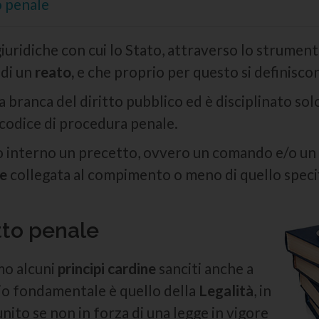
o penale
iuridiche con cui lo Stato, attraverso lo strumen
 di un
reato,
e che proprio per questo si definisco
una branca del diritto pubblico ed è disciplinato 
 codice di procedura penale.
o interno un precetto, ovvero un comando e/o un
e
collegata al compimento o meno di quello spec
itto penale
mo alcuni
principi cardine
sanciti anche a
ipio fondamentale è quello della
Legalità
, in
ito se non in forza di una legge in vigore