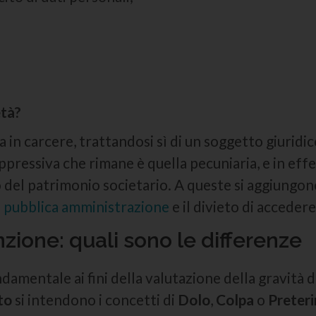
età?
in carcere, trattandosi sì di un soggetto giuridic
ppressiva che rimane è quella pecuniaria, e in eff
del patrimonio societario. A queste si aggiungono 
a
pubblica amministrazione
e il divieto di accedere
zione: quali sono le differenze
damentale ai fini della valutazione della gravità 
to
si intendono i concetti di
Dolo
,
Colpa
o
Preter