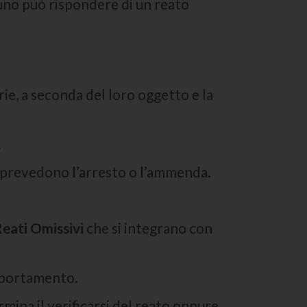
suno può rispondere di un reato
rie, a seconda del loro oggetto e la
.
ni prevedono l’arresto o l’ammenda.
eati Omissivi
che si integrano con
omportamento.
mina il verificarsi del reato oppure