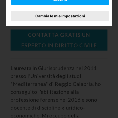
Diritto Civile
Cambia le mie impostazioni
CONTATTA GRATIS UN
ESPERTO IN DIRITTO CIVILE
Laureata in Giurisprudenza nel 2011
presso l'Università degli studi
"Mediterranea" di Reggio Calabria, ho
conseguito l'abilitazione alla
professione forense nel 2016 e sono
docente di discipline giuridico-
economiche. Mi occupo della