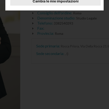
Cambia le mie impostazioni
Titolo professionale:
Avvocato
Consiglio dell'ordine:
Roma
Denominazione studio:
Studio Legale
Telefono:
3382540393
Fax:
Provincia:
Roma
Sede primaria:
Rocca Priora, Via Della Rocca 21 
Sede secondaria:
, ()