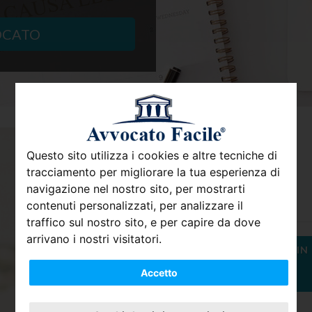
OCATO
Avv. Pompili Sara
Questo sito utilizza i cookies e altre tecniche di
tracciamento per migliorare la tua esperienza di
Diritto Civile
navigazione nel nostro sito, per mostrarti
contenuti personalizzati, per analizzare il
traffico sul nostro sito, e per capire da dove
arrivano i nostri visitatori.
CONTATTA GRATIS UN ESPERTO IN
Accetto
CIVILE