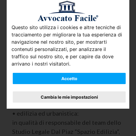
Avvocati Torino
Avvocati Firenze
Questo sito utilizza i cookies e altre tecniche di
tracciamento per migliorare la tua esperienza di
Avvocati Napoli
navigazione nel nostro sito, per mostrarti
contenuti personalizzati, per analizzare il
Avvocati Bologna
traffico sul nostro sito, e per capire da dove
Avvocati Bari
arrivano i nostri visitatori.
Avvocati Genova
Accetto
Cambia le mie impostazioni
Competenze
• edilizia ed urbanistica:
in qualità di responsabile del team dello
Studio Legale Dal Piaz “Spazio Edilizia”,